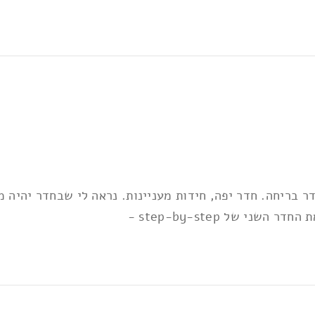
 לא בפעם הראשונה בחדר בריחה. חדר יפה, חידות מעניינות. נראה לי שבחד
י של step-by-step -