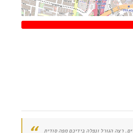
ים. רצה הגורל ונפלה בידיכם מפה סודית