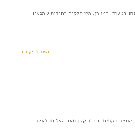
ו בטעות. כמו כן, היו חלקים בחידות שהגענו
השב לביקורת
בגרים ושתי ילדות קטנות) עם ניסיון של בין חדר אחד ל- 5 חדרים. החדר מעוצב מקסים! בחדר קטן מאד הצליחו לעצב