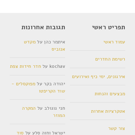
תפריט ראשי
תגובות אחרונות
עמוד ראשי
איתמר כהן
על
מקדש
אנוביס
רשימת החדרים
kochav
על
חדר חידות צפת
אירגונים, ימי כיף ואירועים
יהודה בקר
על
מפוקסלים -
שוד הקריפטו
מבצעים והנחות
חני גוגולב
על
המקרה
אטקרציות אחרות
המוזר
צור קשר
ישראל וחוה סלע
על
סוד