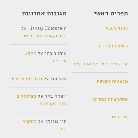
תפריט ראשי
תגובות אחרונות
עמוד ראשי
Lishay Goldstein
על
הרפתקאות הארי פוטר
רשימת החדרים
איתמר כהן
על
מקדש
אנוביס
אירגונים, ימי כיף ואירועים
kochav
על
חדר חידות צפת
מבצעים והנחות
יהודה בקר
על
מפוקסלים -
אטקרציות אחרות
שוד הקריפטו
צור קשר
חני גוגולב
על
המקרה
המוזר