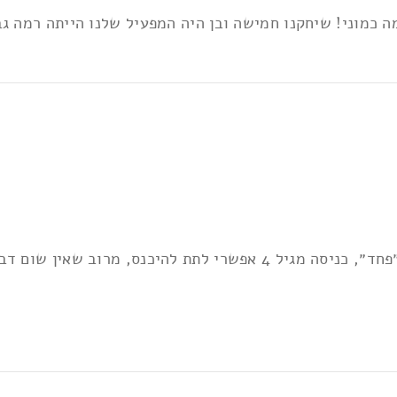
ות
*
 כמוני! שיחקנו חמישה ובן היה המפעיל שלנו הייתה רמה גב
החדר הכי מזעזע שנתקלתי בו, והייתי בהרבה רמת ״פחד״, כניסה מגיל 4