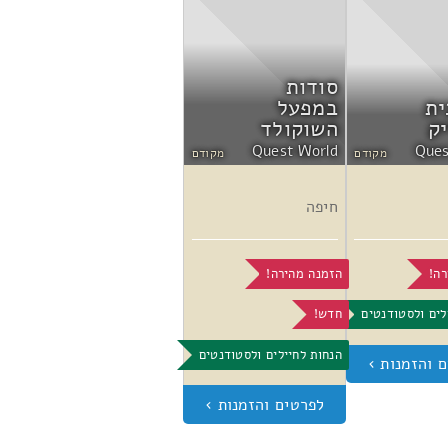
סודות
ית
במפעל
ק
השוקולד
Quest World
Ques
מקודם
מקודם
חיפה
רה!
הזמנה מהירה!
לים ולסטודנטים
חדש!
הנחות לחיילים ולסטודנטים