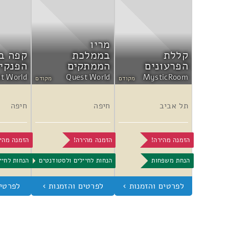
מריו
קללת
בממלכת
קפה ב
הפרעונים
הממתקים
הפנקיי
t World
Quest World
MysticRoom
מקודם
מקודם
תל אביב
חיפה
חיפה
הזמנה מהירה!
הזמנה מהירה!
הזמנה מהי
הנחת משפחות
הנחות לחיילים ולסטודנטים
הנחות לחיי