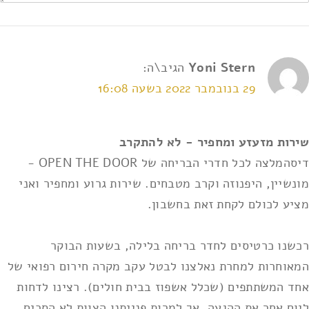
Yoni Stern
הגיב\ה:
29 בנובמבר 2022 בשעה 16:08
אני מאשר/ת את
תנאי השימוש ומדיניות הפרטיות
*
שירות מזעזע ומחפיר - לא להתקרב
דיסהמלצה לכל חדרי הבריחה של OPEN THE DOOR -
מונשיין, היפנוזה וקרב מטבחים. שירות גרוע ומחפיר ואני
מציע לכולם לקחת זאת בחשבון.
רכשנו כרטיסים לחדר בריחה בלילה, בשעות הבוקר
המאוחרות למחרת נאלצנו לבטל עקב מקרה חירום רפואי של
אחד המשתתפים (שכלל אשפוז בבית חולים). רצינו לדחות
ליום אחר את ההגעה, אך למרות פנייתנו הצוות לא הסכים