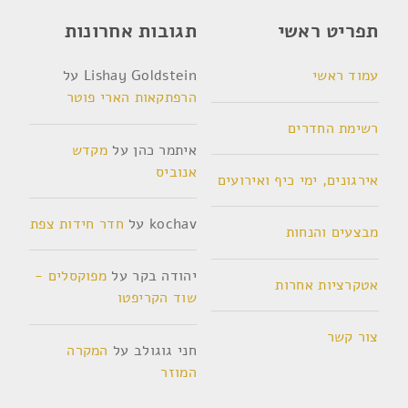
תפריט ראשי
תגובות אחרונות
עמוד ראשי
Lishay Goldstein
על
הרפתקאות הארי פוטר
רשימת החדרים
איתמר כהן
על
מקדש
אנוביס
אירגונים, ימי כיף ואירועים
kochav
על
חדר חידות צפת
מבצעים והנחות
יהודה בקר
על
מפוקסלים -
אטקרציות אחרות
שוד הקריפטו
צור קשר
חני גוגולב
על
המקרה
המוזר