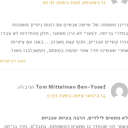
12 באוגוסט 2021 בשעה 20:31
אני מאשר/ת את
תנאי השימוש ומדיניות הפרטיות
*
היינו משפחה של שישה אנשים עם רמות ניסיון משתנות
בחדרי בריחה. לצערי לא היה מאתגר, חלק מהחידות לא עבדו
והיו קשיים טכניים, וסוף קצת מאכזב... באנו עם ציפיות
אחרי שעשינו חדר אחר יפהפה במתחם, והתאכזבנו מאוד.
השב לביקורת
Tom Mittelman Ben-Yosef
הגיב\ה:
14 בינואר 2019 בשעה 0:33
לא מתאים לילדים, הרבה בעיות טכניות
נאמר לנו שהחדר כן מתאים למשפחות. בתכל'ס, חדר בריחה