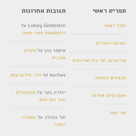
תפריט ראשי
תגובות אחרונות
עמוד ראשי
Lishay Goldstein
על
הרפתקאות הארי פוטר
רשימת החדרים
איתמר כהן
על
מקדש
אנוביס
אירגונים, ימי כיף ואירועים
kochav
על
חדר חידות צפת
מבצעים והנחות
יהודה בקר
על
מפוקסלים -
אטקרציות אחרות
שוד הקריפטו
צור קשר
חני גוגולב
על
המקרה
המוזר