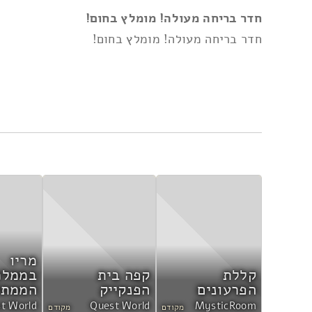
אני מאשר/ת את
תנאי השימוש ומדיניות הפרטי
חדר בריחה מעולה! מומלץ בחום!
חדר בריחה מעולה! מומלץ בחום!
מריו
קללת
קפה בית
בממלכ
הפרעונים
הפנקייק
הממתק
t World
Quest World
MysticRoom
מקודם
מקודם