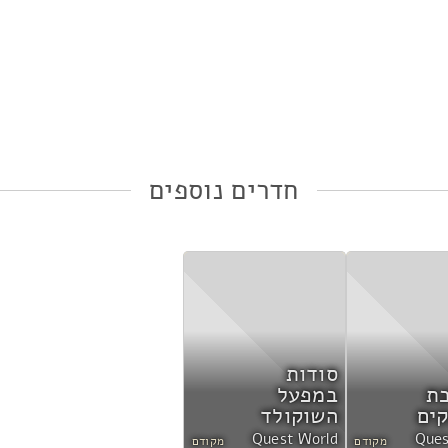
ות
*
חדרים נוספים
סודות
ת
במפעל
ים
השוקולד
Quest World
Ques
מקודם
מקודם