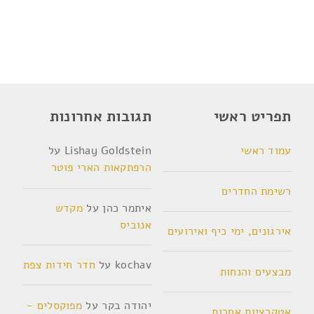
תפריט ראשי
תגובות אחרונות
עמוד ראשי
Lishay Goldstein
על
הרפתקאות הארי פוטר
רשימת החדרים
איתמר כהן
על
מקדש
אנוביס
אירגונים, ימי כיף ואירועים
kochav
על
חדר חידות צפת
מבצעים והנחות
יהודה בקר
על
מפוקסלים -
אטקרציות אחרות