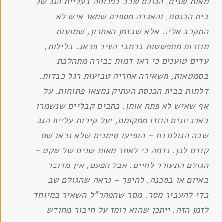
מאות שנים, הגולם שכב במנוחה בעליית הגג של
בית הכנסת, והאגדה מספרת שמאז איש לא
התקרב אליו. אלא שבזמן האחרון, שמועות
מוזרות מתפשטות ברחבי העיר פראג. בלילות,
עדים טוענים כי ראו דמות כבירה מתהלכת
בסמטאות, משאירה אחריה טביעות רגל כבדות.
דלתות בבית הכנסת העתיק נמצאו פתוחות, על
אף שאיש לא פתח אותן. כתבים קבליים שנשמרו
בארכיונים הוזזו ממקומם, ועל קירות עליית הגג
שבה הגולם נח – הופיעו סימנים שלא נראו שם
קודם לכן. נדמה כי לאחר מאות שנים של שקט –
הגולם התעורר לחיים. אבל הפעם, אין מדובר
באיום או בסכנה. להיפך – נראה שהגולם שב
כדי להעביר מסר. מסר שהמהר"ל השאיר במיוחד
לזמן הזה. ייתכן שהוא רומז על חיבור מחודש