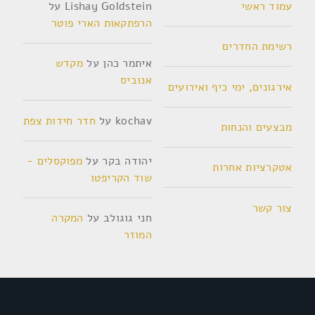
עמוד ראשי
Lishay Goldstein
על
הרפתקאות הארי פוטר
רשימת החדרים
איתמר כהן
על
מקדש
אנוביס
אירגונים, ימי כיף ואירועים
kochav
על
חדר חידות צפת
מבצעים והנחות
יהודה בקר
על
מפוקסלים -
אטקרציות אחרות
שוד הקריפטו
צור קשר
חני גוגולב
על
המקרה
המוזר