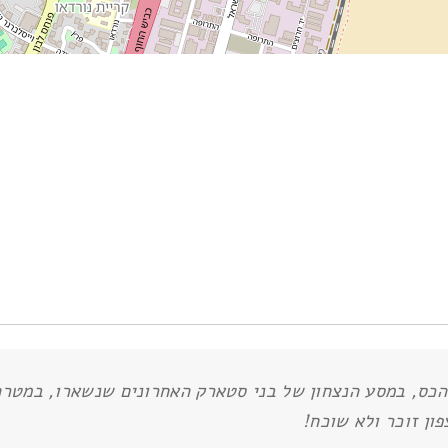
כס, במסע הנצחון של בני סטארק האחרונים שנשארו, במטרה
ון זוכר ולא שוכח!