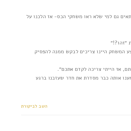
עולה ומתאים גם למי שלא ראו משחקי הכס- אז הלכנו על
 ״זהו?!״
צע המשחק היינו צריכים לבקש ממנה להפסיק
ם, אז הייתי צריכה לקדם אתכם״.
 ש״ח בערך למשחק- תנו לנו לשחק. שמענו אותה כבר מסדרת את חדר שעזבנו ברגע
השב לביקורת