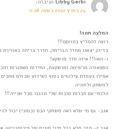
Libby Gerbi
הגיב\ה:
24 במרץ 2022 בשעה 0:28
המלצה חמה!
רוצה להמליץ בחווםם!!!
בדיוק יצאנו מחדר הבריחה, חדרר בריחה באווירת מ
ו-וואו!!! איזה חדר מושקע!
התפאורה מרשימה ומושקעת, החידות מאתגרות ומכנ
אפילו בעמדת צילומים בסוף (שידוע שכולם מחכים לה
למשחק ולחוויה.
הלכתי עם חברות טובות שלי ונהננו מכל שנייה!!!
אגב- גם מי שלא ראה משחקי הכס (כמוני) יכול להינו
אגב 2- חדר מלא בכל מיני סוגים של פירוטכניקה אז מומלץ להגיע עם נעלים נוחות