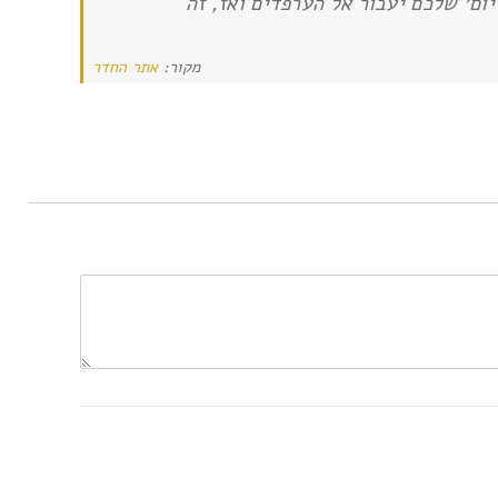
ום׳ שלכם יעבור אל הערפדים ואז, זה
מקור:
אתר החדר