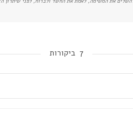
שלים את המשימה, לאמת את החשד ולברוח, לפני שיתרון ה׳י
7 ביקורות