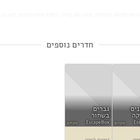
רות לתמה והפתרון ממש לא ברור, החדר היה מבולגן ולא ברו
בלבל ולא מובן. חייב לציין שהתפאורה בחלק מהחדרים היית
בנוח בכלל. אחרי נסיון של 70+ חדרים לגמרי אכזבה.
חדרים נוספים
נים
גברים
קה
בשחור
EscapeBox
Es
מקודם
מקודם
יון
ראשון לציון