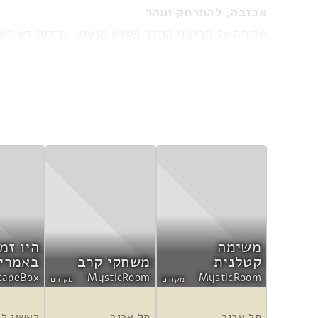
אכזבה, להתרחק ומהר
סליחה על הביטוי החדר פשוט מזעזע. חידות לא קשו
שהתפאורה לא הייתה קשורה לחדר הראשי וזה ממש מ
אם כל זה לא מספיק, יצאנו מהחדר באמצע כי פשוט לא הרגשנו בו 
משימה
היו זמ
קטלנית
משחקי קרב
באמרי
capeBox
MysticRoom
MysticRoom
מקודם
מקודם
תל אביב
תל אביב
ראשון לצ