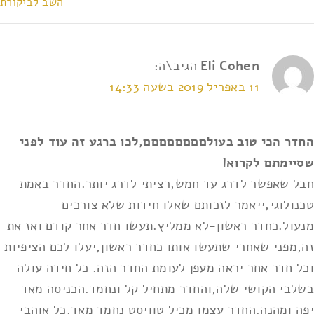
השב לביקורת
Eli Cohen
הגיב\ה:
11 באפריל 2019 בשעה 14:33
החדר הכי טוב בעולםםםםםםםם,לכו ברגע זה עוד לפני
שסיימתם לקרוא!
חבל שאפשר לדרג עד חמש,רציתי לדרג יותר.החדר באמת
טכנולוגי,ייאמר לזכותם שאלו חידות שלא צורכים
מנעול.כחדר ראשון-לא ממליץ.תעשו חדר אחר קודם ואז את
זה,מפני שאחרי שתעשו אותו כחדר ראשון,יעלו לכם הציפיות
וכל חדר אחר יראה מעפן לעומת החדר הזה. כל חידה עולה
בשלבי הקושי שלה,והחדר מתחיל קל ונחמד.הכניסה מאד
יפה ומהנה.החדר עצמו מכיל טוויסט נחמד מאד.כל אוהבי