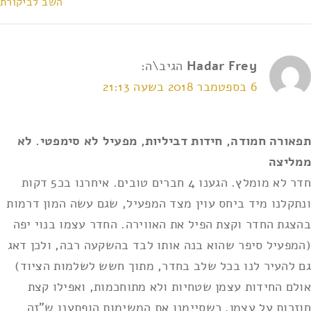
השב לביקורת
Hadar Frey
הגיב\ה:
6 בספטמבר 2018 בשעה 21:13
תפאורה חמודה, חידות דביליות, מפעיל לא סימפטי. לא
ממליצה
חדר לא מומלץ. הגענו 4 חברים טובים. איחרנו בכ5 דקות
ונתקלנו מיד ביחס עוין מצד המפעיל, שגם עשה המון דרמות
בהצגת החדר וקצת הפיל את האווירה. החדר עצמו בנוי יפה
(המפעיל סיפר שהוא בנה אותו לבד בהשקעה רבה, ולכן דאג
גם להעיר לנו בכל שלב בחדר, מתוך חשש לשלמות הציוד)
אולם החידות עצמן שטחיות ולא מתוחכמות, ואפילו קצת
חוזרות על עצמן. כשסיימנו את המשימות הופתענו ש"זה