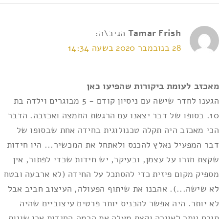
Tamar Frish
הגיב\ה:
28 בנובמבר 2020 בשעה 14:34
אני מאשר/ת את
תנאי השימוש ומדיניות הפרטיות
*
מאכזב לעומת ביקורות שהפיעו כאן
הגענו לחדר שישה עם ניסיון קודם - 5 מבוגרים וילדה בת
10. בסופו של דבר יצאנו עם הרגשת החמצה ואכזבה. הדבר
הכי מאכזב היה תקלה טכנולוגית בחידה אחת שבסופו של
דבר המפעיל נאלץ להכנס ולאתחל את המכשיר... היו חידות
שקצת חזרו על עצמן, ובעיקר, יש חידות שכדי לפתור, אין
מספיק מקום פיזית כדי להסתכל על החידה (לא ארבעה ובטח
לא שישה...). אהבנו את שיתוף הפעולה, העיצוב חביב אבל
לא יותר. היה אפשר להכניס יותר פרטים עיצוביים שהיה
תורם יותר לאוירה וקצת מעלה את הרמה.החידות אכן שונות