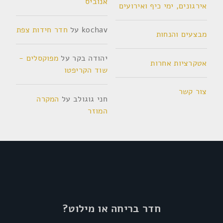
אנוביס
אירגונים, ימי כיף ואירועים
kochav
על
חדר חידות צפת
מבצעים והנחות
יהודה בקר
על
מפוקסלים -
אטקרציות אחרות
שוד הקריפטו
צור קשר
חני גוגולב
על
המקרה
המוזר
חדר בריחה או מילוט?