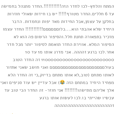
המתח והלחץ-לכו לחדר הזה!!!!!!!!!!!.החדר מתנהל בחמישה
עד 6 חללים.החדר מטורף!!!!! יש בו חידות שאולי חוזרות
בחלקן על עצמן,אבל החידות מאד יפות ונחמדות. הדבר
היחיד שלא אהבתי הוא....כלוםםםםםם!!!!!!!!!!! החדר עצמו
מזכיר בתפאורה תחנת חלל.והסיפור הרשום פה הוא לא
הסיפור המלא. אווירת החדר תואמת לסיפור יותר מכל חדר
אחר.לכו ברגע זהההה. אני מדרג אותו מ1 עד 10
11000000000000000000000000 זה החדר הטוב
בעולםםםםםםםםםםםםםםםםםםםםם ואני חושב שאני אחזור
לאותו מתחם (טוב,לא אותו מתחם בדיוק,כי זה החדר הלא
מפחיד היחיד במתחם הזה
) אבל עדיין יש עוד סניפים ואני
אלך אליהם מתישהו!!!!!!!! אני חוזר- זה החדר הכי טוב עד
עכשיו שהייתי בו.לכו לעשות אותו ברגע
זהההההההההההההההההההההה