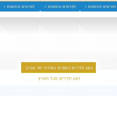
ציידי השדים
ספר הקסמים
הולי פיצה!
Escape Room
MysticRoom
אסקייפ פלייס
הצג חדרים נוספים באיזור תל אביב
הצג חדרים מכל הארץ
תל אביב
תל אביב
תל אביב