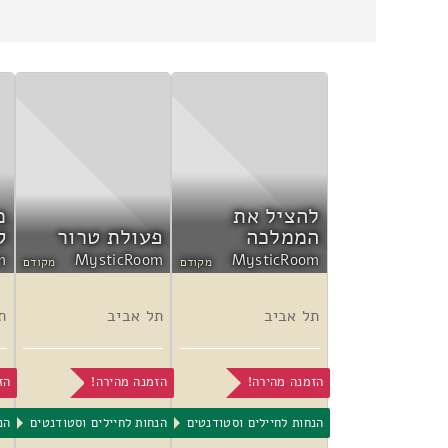
להציל את
מ
הממלכה
פעולת טרור
ק
m
MysticRoom
MysticRoom
מקודם
מקודם
תל אביב
תל אביב
ת
הזמנה מהירה!
הזמנה מהירה!
הז
הנחות לחיילים וסטודנטים
הנחות לחיילים וסטודנטים
הנ