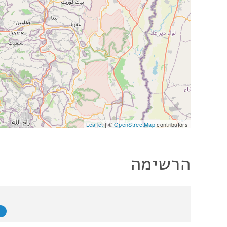
Leaflet
| ©
OpenStreetMap
contributors
הרשימה