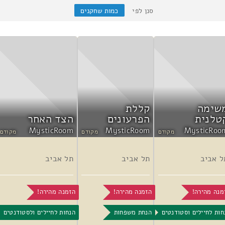
סנן לפי
כמות שחקנים
שימה
קללת
טלנית
הפרעונים
הצד האחר
MysticRoom
MysticRoom
MysticRoo
מקודם
מקודם
מקודם
ל אביב
תל אביב
תל אביב
מנה מהירה!
הזמנה מהירה!
הזמנה מהירה!
חות לחיילים וסטודנטים
הנחת משפחות
הנחות לחיילים ולסטודנטים