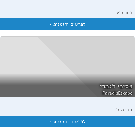
בית זרע
פסיכי לגמרי
ParadisEscape
דגניה ב'