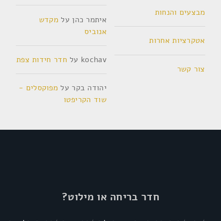
מבצעים והנחות
איתמר כהן
על
מקדש
אנוביס
אטקרציות אחרות
kochav
על
חדר חידות צפת
צור קשר
יהודה בקר
על
מפוקסלים -
שוד הקריפטו
חדר בריחה או מילוט?