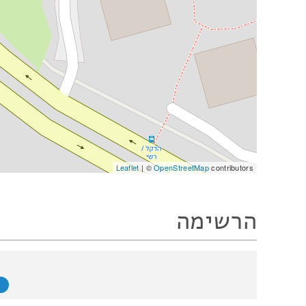
Leaflet
| ©
OpenStreetMap
contributors
הרשימה