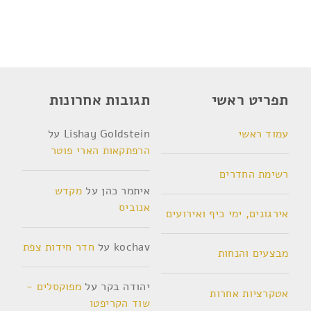
תפריט ראשי
תגובות אחרונות
עמוד ראשי
Lishay Goldstein
על
הרפתקאות הארי פוטר
רשימת החדרים
איתמר כהן
על
מקדש
אנוביס
אירגונים, ימי כיף ואירועים
kochav
על
חדר חידות צפת
מבצעים והנחות
יהודה בקר
על
מפוקסלים -
אטקרציות אחרות
שוד הקריפטו