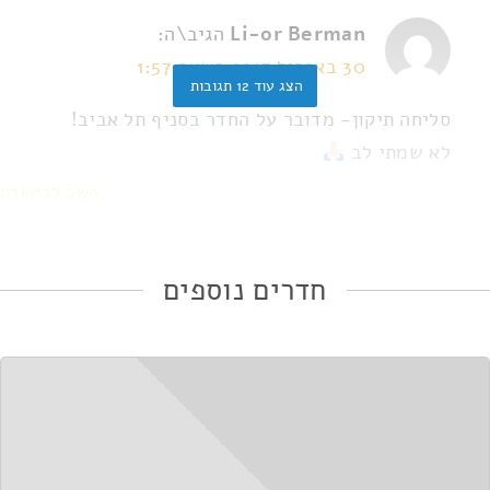
Li-or Berman
הגיב\ה:
30 באפריל 2017 בשעה 1:57
הצג עוד 12 תגובות
סליחה תיקון- מדובר על החדר בסניף תל אביב!
לא שמתי לב
השב לביקורת
חדרים נוספים