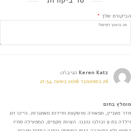
16 ביקורות
הביקורת שלך
*
Keren Katz
הגיב\ה:
26 בספטמבר 2018 בשעה 21:54
אני מאשר/ת את
תנאי השימוש ומדיניות הפרטיות
*
מומלץ בחום
חדר מעניין, תפאורה מושקעת וחידות מאתגרות. היינו זוג
וילדה בת 9 וכולנו נהננו. הצוות מקסים, המפעילה סתיו
כמעט ולא התערבה בזמן המשחק ונתנה רמזים שגרמו