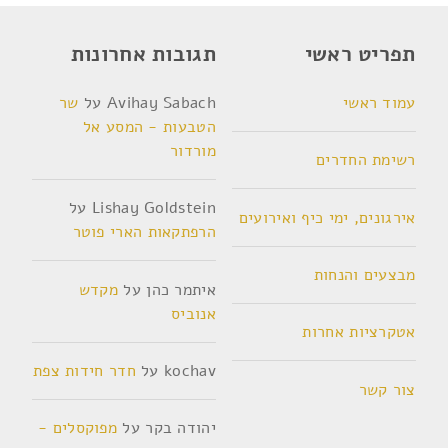
תפריט ראשי
תגובות אחרונות
עמוד ראשי
Avihay Sabach
על
שר
הטבעות - המסע אל
מורדור
רשימת החדרים
Lishay Goldstein
על
אירגונים, ימי כיף ואירועים
הרפתקאות הארי פוטר
מבצעים והנחות
איתמר כהן
על
מקדש
אנוביס
אטקרציות אחרות
kochav
על
חדר חידות צפת
צור קשר
יהודה בקר
על
מפוקסלים -