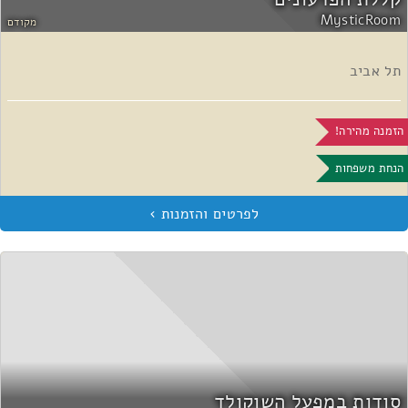
MysticRoom
מקודם
תל אביב
הזמנה מהירה!
הנחת משפחות
סודות במפעל השוקולד