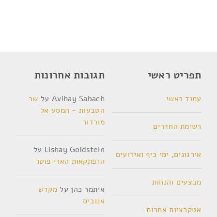
תפריט ראשי
תגובות אחרונות
עמוד ראשי
Avihay Sabach
על
שר
הטבעות - המסע אל
מורדור
רשימת החדרים
Lishay Goldstein
על
אירגונים, ימי כיף ואירועים
הרפתקאות הארי פוטר
מבצעים והנחות
איתמר כהן
על
מקדש
אנוביס
אטקרציות אחרות