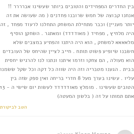
בין החדרים המפחידים והטובים ביותר שעשינו אברררר !!
אנחנו קבוצה של חמש שרובנו פחדנים ( מה שעושה את זה
יותר מעניין) וכבר מתחילת המשחק התחלנו לרעוד מפחד , זה
היה מלחיץ , מפחיד ( מאודדדד) ומאתגר . השחקן הוסיף
מלאאאא למשחק , הוא היה היתנו והפתיע במצבים שלא
חשבנו שיופיע פשוט תותח . חייב לציין שהיחס של העובדים
הוא מעולה , הם צחקו וזרמו איתנו ונתנו לנו להרגיש יחסית
בבית . הגענו מטבריה וזה היה שווה כל דקה וכל שקל ששמנו
עליו . עשינו בערך מעל 8 חדרי בריחה ואין ספק שזה בין
הטובים שעשינו . מומלץ מאודדדדד לעשות יום שישי ה - 13
אתם תמותו על זה ( בלשון המעטה)
השב לביקורת