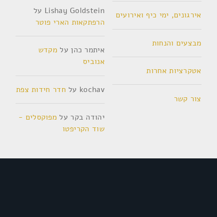
Lishay Goldstein
על
אירגונים, ימי כיף ואירועים
הרפתקאות הארי פוטר
מבצעים והנחות
איתמר כהן
על
מקדש
אנוביס
אטקרציות אחרות
kochav
על
חדר חידות צפת
צור קשר
יהודה בקר
על
מפוקסלים -
שוד הקריפטו