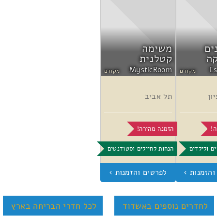
ים
משימה
ה
קטלנית
MysticRoom
E
מקודם
מקודם
ון
תל אביב
ה!
הזמנה מהירה!
ים ולילדים
הנחות לחיילים וסטודנטים
לחדרים נוספים באשדוד
לכל חדרי הבריחה בארץ