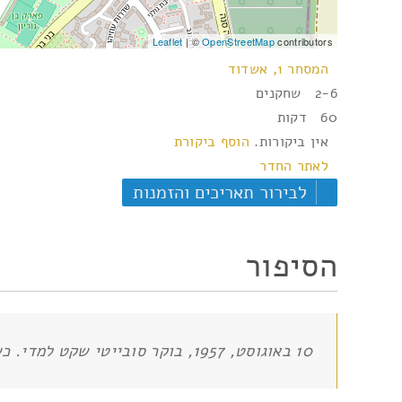
Leaflet
| ©
OpenStreetMap
contributors
המסחר 1, אשדוד
2-6 שחקנים
60 דקות
אין ביקורות.
הוסף ביקורת
לאתר החדר
לבירור תאריכים והזמנות
הסיפור
10 באוגוסט, 1957, בוקר סובייטי שקט למדי. כשלפתע רכב שחור חונה בחצר ביתך… ק.ג.ב, כלא… נותרה שעה בלבד.