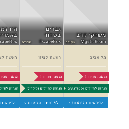
גברים
היו זמנ
משחקי קרב
בשחור
באמריק
scapeBox
EscapeBox
MysticRoom
מקודם
מקודם
תל אביב
ראשון לציון
ראשון לצי
הזמנה מהירה!
הזמנה מהירה!
הזמנה מהיר
הנחות לחיילים וסטודנטים
הנחות לחיילים ולילדים
הנחות לחייל