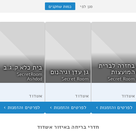
סנן לפי
כמות שחקנים
בחזרה לברית
בית כלא ק.ג.ב
המועצות
גן עדן וגיהנום
SecretRoom
Ashdod
Secret Room
Secret Room
אשדוד
אשדוד
אשדוד
חדרי בריחה באיזור אשדוד