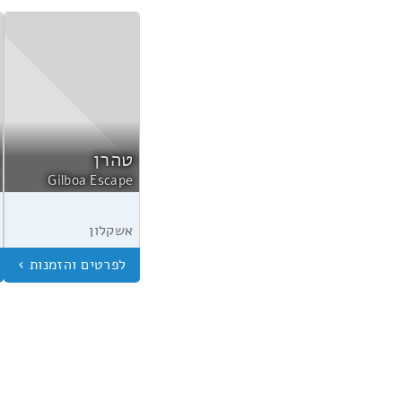
טהרן
Gilboa Escape
אשקלון