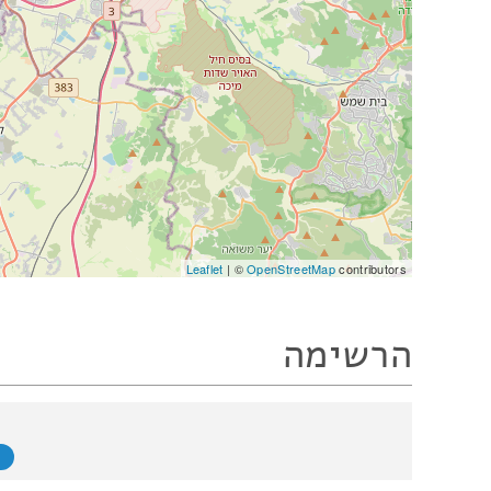
Leaflet
| ©
OpenStreetMap
contributors
הרשימה