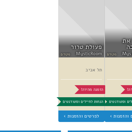
את
ה
פעולת טרור
MysticRoom
Mys
מקודם
מקודם
תל אביב
ה!
הזמנה מהירה!
לים וסטודנטים
הנחות לחיילים וסטודנטים