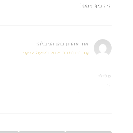
היה כיף ממש!
אור אהרון כהן
הגיב\ה:
19 בנובמבר 2021 בשעה 19:12
שלילי
היי
חדר משועמם לא אטרקצי
אין פעילות פיזית שצריך לעשות
יצאתי ב חצי שעה
מסכים עם השאר הביקורות