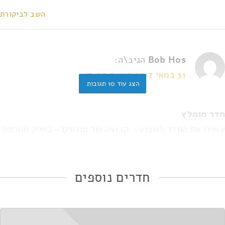
השב לביקורת
Bob Hos
הגיב\ה:
31 במאי 2017 בשעה 17:00
הצג עוד 10 תגובות
חדר מומלץ
עשינו את החדר השבוע - קבוצה של מנוסים - כחלק ממרתון
של 3 חדרים במרכז תל אביב.
ללא ספק זה היה החדר הטוב ביותר במרתון ואחד המאתגרים
שעשינו.
חדרים נוספים
לקח לנו 2 רמזים ו 52 דקות כדי לסיים אותו.
המתחם עצמו היה נקי עם שתיה חמה/קרה וסוכריות גומי
שחוסלו יפה על ידי הקבוצה :)