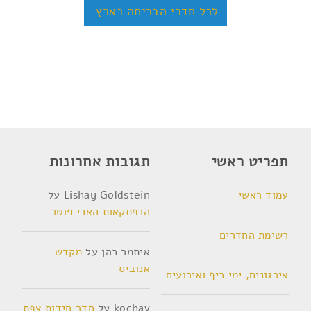
לכל חדרי הבריחה בארץ
תפריט ראשי
תגובות אחרונות
עמוד ראשי
Lishay Goldstein
על
הרפתקאות הארי פוטר
רשימת החדרים
איתמר כהן
על
מקדש
אנוביס
אירגונים, ימי כיף ואירועים
kochav
על
חדר חידות צפת