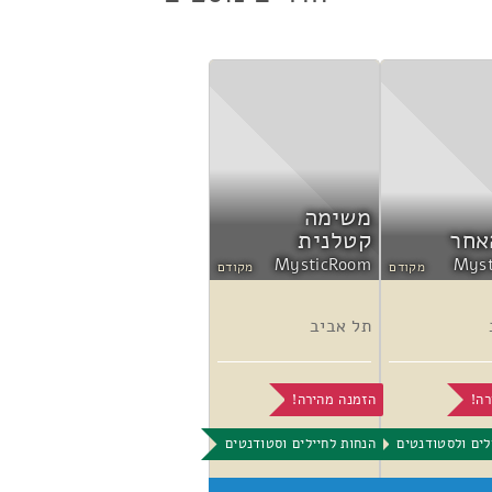
משימה
אחר
קטלנית
MysticRoom
Mys
מקודם
מקודם
תל אביב
רה!
הזמנה מהירה!
לים ולסטודנטים
הנחות לחיילים וסטודנטים