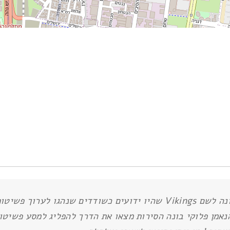
המאה ה-9 זו היא תקופתם של קבוצה אתנית העונה לשם Vikings שהיו ידועים 
הנאמן פלוקי בונה הסירות מצאו את הדרך להפליג למסע פשיטו