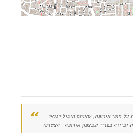
כשודדים שנהגו לערוך פשיטות על חופי אירופה, שאותם הוביל רגנאר
ת ובזיזה בפריז שבצפון אירופה . הצטרפו