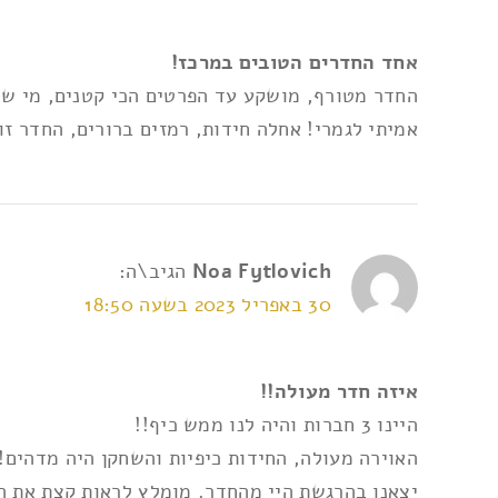
אני מאשר/ת את
תנאי השימוש ומדיניות הפרטי
אחד החדרים הטובים במרכז!
החדר מטורף, מושקע עד הפרטים הכי קטנים, מי שחו
אמיתי לגמרי! אחלה חידות, רמזים ברורים, החדר זו
Noa Fytlovich
הגיב\ה:
30 באפריל 2023 בשעה 18:50
איזה חדר מעולה!!
היינו 3 חברות והיה לנו ממש כיף!!
האוירה מעולה, החידות כיפיות והשחקן היה מדהים!!
יצאנו בהרגשת היי מהחדר. מומלץ לראות קצת את ה