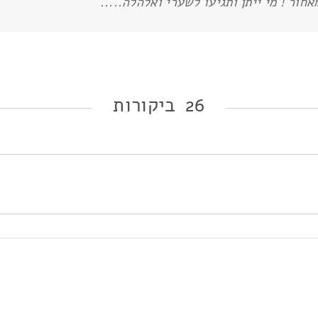
ור ! מי ייתן ותגיעו לשערי ואלהלה.....
26 ביקורות