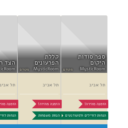
ספר סודות
קללת
היקום
הפרעונים
הצד ה
ticRoom
MysticRoom
MysticRoom
מקודם
מקודם
תל אביב
תל אביב
תל אביב
הזמנה מהירה!
הזמנה מהירה!
הזמנה מהי
הנחות לחיילים ולסטודנטים
הנחת משפחות
הנחות לחיי