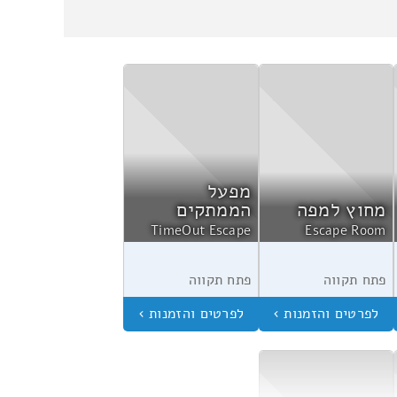
מפעל
מחוץ למפה
הממתקים
TimeOut Escape
Escape Room
פתח תקווה
פתח תקווה