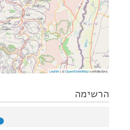
Leaflet
| ©
OpenStreetMap
contributors
הרשימה