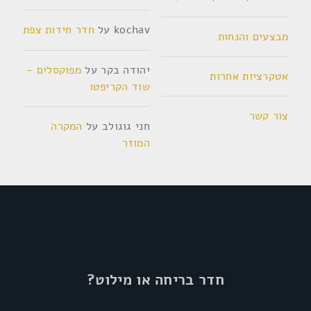
kochav
על
חדר חידות צפת
מבצעים והנחות
יהודה בקר
על
מפוקסלים -
אטקרציות אחרות
שוד הקריפטו
צור קשר
חני גוגולב
על
המקרה
המוזר
חדר בריחה או מילוט?