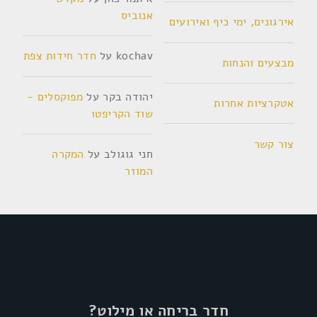
אנוביס
אירגונים, ימי כיף ואירועים
kochav
על
חדר חידות צפת
מבצעים והנחות
יהודה בקר
על
מפוקסלים -
אטקרציות אחרות
שוד הקריפטו
צור קשר
חני גוגולב
על
המקרה
המוזר
חדר בריחה או מילוט?