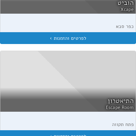
הוביט
Xcape
כפר סבא
התיאטרון
Escape Room
פתח תקווה