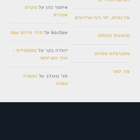
איתמר כהן
על
מקדש
אנוביס
אירגונים, ימי כיף ואירועים
kochav
על
חדר חידות צפת
מבצעים והנחות
יהודה בקר
על
מפוקסלים -
אטקרציות אחרות
שוד הקריפטו
צור קשר
חני גוגולב
על
המקרה
המוזר